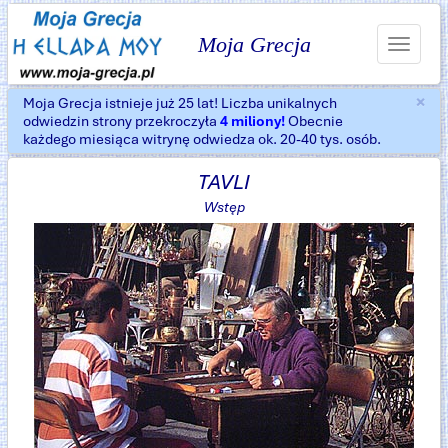
Moja Grecja
Toggle
navigat
×
Moja Grecja istnieje już 25 lat! Liczba unikalnych
Za
odwiedzin strony przekroczyła
4 miliony!
Obecnie
każdego miesiąca witrynę odwiedza ok. 20-40 tys. osób.
TAVLI
Wstęp