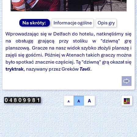
Na skróty:
Informacje ogólne
Opis gry
Wprowadzając się w Delfach do hotelu, natknęliśmy się
na obsługę grającą przy stoliku w "dziwną" grę
planszową. Gracze na nasz widok szybko złożyli planszę i
zajęli się gośćmi. Później w Atenach takich graczy można
było spotkać znacznie częściej. Tą "dziwną" grą okazał się
tryktrak
, nazywany przez Greków
Tavli
.
A
A
A