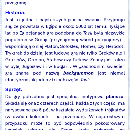
przegraną.
Historia.
Jest to jedna z najstarszych gier na świecie. Przyjmuje
się, że powstała w Egipcie około 5000 lat temu. Tysiące
lat po Egipcjanach gra podobna do
Tavli
była niezwykle
popularna w Grecji (przynajmniej wśród patrycjuszy) -
wspominają o niej Platon, Sofokles, Homer, czy Herodot.
Tryktrak do dzisiaj jest ludową grą nie tylko Greków ale i
Gruzinów, Ormian, Arabów czy Turków. Znany jest także
w byłej Jugosławii i w Bułgarii. W „zachodnim świecie”
gra znana pod nazwą
backgammon
jest niemal
identyczna jak jedna z trzech części
Tavli
.
Sprzęt.
Do gry potrzebna jest specjalna, nietypowa
plansza
.
Składa się ona z czterech części. Każda z tych części ma
narysowane po 6 pól w kształcie wydłużonych trójkątów
(w dwóch kolorach - na przemian). W najprostszym
przypadku może to być odpowiednio pokolorowany
kawałek tektury, ale Grecy grają wyłącznie na