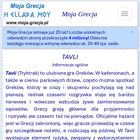
Moja Grecja
Toggle
navigat
×
Moja Grecja istnieje już 25 lat! Liczba unikalnych
Za
odwiedzin strony przekroczyła
4 miliony!
Obecnie
każdego miesiąca witrynę odwiedza ok. 20-40 tys. osób.
TAVLI
Informacje ogólne
Tavli
(Tryktrak) to ulubiona gra Greków. W kafenionach, a
także w cieniu parkowych drzew, często można spotkać
Greków, którzy w ciszy i skupieniu pochylają się nad
planszą. Jednak czasami rozgrywka staje się bardzo
nerwowa i wówczas wzbudza żywe zainteresowanie
sąsiadów. Grecy grają głównie dla przyjemności
i rozrywki ale czasem też na pieniądze. Oficjalnie hazard
jest w Grecji zabroniony, więc gracze prowadzą w czasie
gry szczegółowe notatki, a rozliczają się później. W
Tavli
występuje element ryzyka, związany z wykorzystaniem