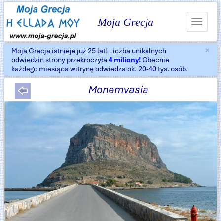
Moja Grecja
Toggle
navigat
×
Moja Grecja istnieje już 25 lat! Liczba unikalnych
Za
odwiedzin strony przekroczyła
4 miliony!
Obecnie
każdego miesiąca witrynę odwiedza ok. 20-40 tys. osób.
Monemvasia