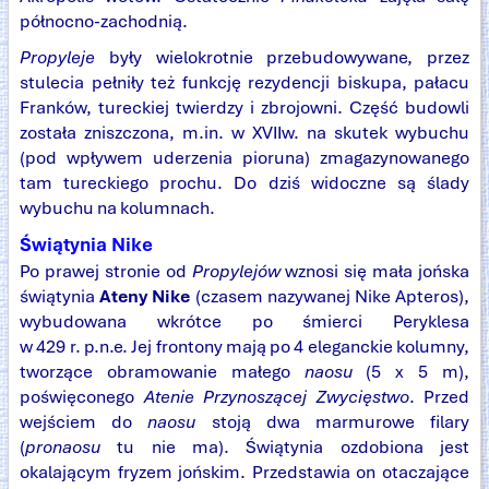
północno-zachodnią.
Propyleje
były wielokrotnie przebudowywane, przez
stulecia pełniły też funkcję rezydencji biskupa, pałacu
Franków, tureckiej twierdzy i zbrojowni. Część budowli
została zniszczona, m.in. w XVIIw. na skutek wybuchu
(pod wpływem uderzenia pioruna) zmagazynowanego
tam tureckiego prochu. Do dziś widoczne są ślady
wybuchu na kolumnach.
Świątynia Nike
Po prawej stronie od
Propylejów
wznosi się mała jońska
świątynia
Ateny Nike
(czasem nazywanej Nike Apteros),
wybudowana wkrótce po śmierci Peryklesa
w 429 r. p.n.e. Jej frontony mają po 4 eleganckie kolumny,
tworzące obramowanie małego
naosu
(5 x 5 m),
poświęconego
Atenie Przynoszącej Zwycięstwo
. Przed
wejściem do
naosu
stoją dwa marmurowe filary
(
pronaosu
tu nie ma). Świątynia ozdobiona jest
okalającym fryzem jońskim. Przedstawia on otaczające