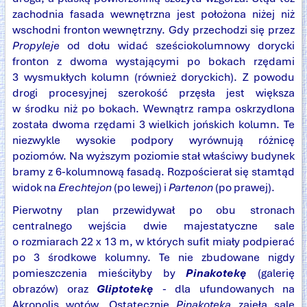
zachodnia fasada wewnętrzna jest położona niżej niż
wschodni fronton wewnętrzny. Gdy przechodzi się przez
Propyleje
od dołu widać sześciokolumnowy dorycki
fronton z dwoma wystającymi po bokach rzędami
3 wysmukłych kolumn (również doryckich). Z powodu
drogi procesyjnej szerokość przęsła jest większa
w środku niż po bokach. Wewnątrz rampa oskrzydlona
została dwoma rzędami 3 wielkich jońskich kolumn. Te
niezwykle wysokie podpory wyrównują różnicę
poziomów. Na wyższym poziomie stał właściwy budynek
bramy z 6-kolumnową fasadą. Rozpościerał się stamtąd
widok na
Erechtejon
(po lewej) i
Partenon
(po prawej).
Pierwotny plan przewidywał po obu stronach
centralnego wejścia dwie majestatyczne sale
o rozmiarach 22 x 13 m, w których sufit miały podpierać
po 3 środkowe kolumny. Te nie zbudowane nigdy
pomieszczenia mieściłyby by
Pinakotekę
(galerię
obrazów) oraz
Gliptotekę
- dla ufundowanych na
Akropolis wotów. Ostatecznie
Pinakoteka
zajęła salę