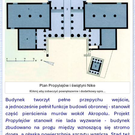
Plan Propylejów i świątyni Nike
Kliknij aby zobaczyć powiększenie i dodatkowy opis...
Budynek tworzył pełne przepychu wejście,
a jednocześnie pełnił funkcje budowli obronnej - stanowił
część pierścienia murów wokół Akropolu. Projekt
Propylejów
stanowił nie lada wyzwanie - budynek
zbudowano na progu między wznoszącą się stromo
droga, a płaską powierzchnią szczytu wzgórza. Stąd też