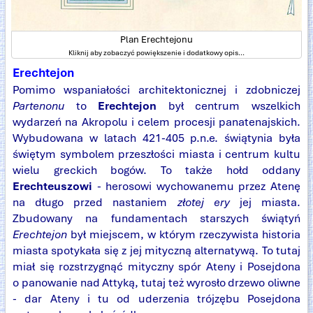
Plan Erechtejonu
Kliknij aby zobaczyć powiększenie i dodatkowy opis...
Erechtejon
Pomimo wspaniałości architektonicznej i zdobniczej
Partenonu
to
Erechtejon
był centrum wszelkich
wydarzeń na Akropolu i celem procesji panatenajskich.
Wybudowana w latach 421-405 p.n.e. świątynia była
świętym symbolem przeszłości miasta i centrum kultu
wielu greckich bogów. To także hołd oddany
Erechteuszowi
- herosowi wychowanemu przez Atenę
na długo przed nastaniem
złotej ery
jej miasta.
Zbudowany na fundamentach starszych świątyń
Erechtejon
był miejscem, w którym rzeczywista historia
miasta spotykała się z jej mityczną alternatywą. To tutaj
miał się rozstrzygnąć mityczny spór Ateny i Posejdona
o panowanie nad Attyką, tutaj też wyrosło drzewo oliwne
- dar Ateny i tu od uderzenia trójzębu Posejdona