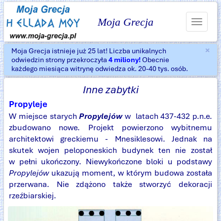
Moja Grecja
Toggle
navigat
×
Moja Grecja istnieje już 25 lat! Liczba unikalnych
Za
odwiedzin strony przekroczyła
4 miliony!
Obecnie
każdego miesiąca witrynę odwiedza ok. 20-40 tys. osób.
Inne zabytki
Propyleje
W miejsce starych
Propylejów
w latach 437-432 p.n.e.
zbudowano nowe. Projekt powierzono wybitnemu
architektowi greckiemu - Mnesiklesowi. Jednak na
skutek wojen peloponeskich budynek ten nie został
w pełni ukończony. Niewykończone bloki u podstawy
Propylejów
ukazują moment, w którym budowa została
przerwana. Nie zdążono także stworzyć dekoracji
rzeźbiarskiej.