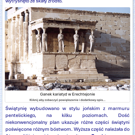
wytrysnęło ze skały źródło.
Ganek kariatyd w Erechtejonie
Kliknij aby zobaczyć powiększenie i dodatkowy opis...
Świątynię wybudowano w stylu jońskim z marmuru
pentelickiego, na kilku poziomach. Dość
niekonwencjonalny plan ukazuje różne części świątyni
poświęcone różnym bóstwom. Wyższa część należała do