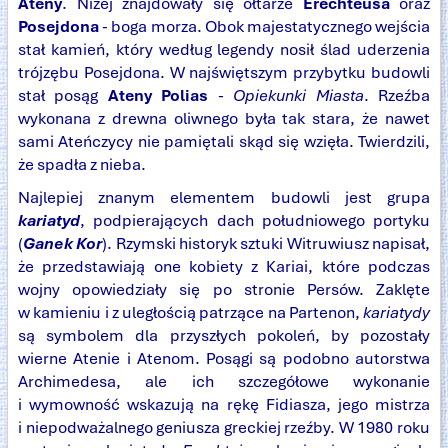
Ateny
. Niżej znajdowały się ołtarze
Erechteusa
oraz
Posejdona
- boga morza. Obok majestatycznego wejścia
stał kamień, który według legendy nosił ślad uderzenia
trójzębu Posejdona. W najświętszym przybytku budowli
stał posąg
Ateny Polias
-
Opiekunki Miasta
. Rzeźba
wykonana z drewna oliwnego była tak stara, że nawet
sami Ateńczycy nie pamiętali skąd się wzięła. Twierdzili,
że spadła z nieba.
Najlepiej znanym elementem budowli jest grupa
kariatyd
, podpierających dach południowego portyku
(
Ganek Kor
). Rzymski historyk sztuki Witruwiusz napisał,
że przedstawiają one kobiety z Kariai, które podczas
wojny opowiedziały się po stronie Persów. Zaklęte
w kamieniu i z uległością patrzące na Partenon,
kariatydy
są symbolem dla przyszłych pokoleń, by pozostały
wierne Atenie i Atenom. Posągi są podobno autorstwa
Archimedesa, ale ich szczegółowe wykonanie
i wymowność wskazują na rękę Fidiasza, jego mistrza
i niepodważalnego geniusza greckiej rzeźby. W 1980 roku