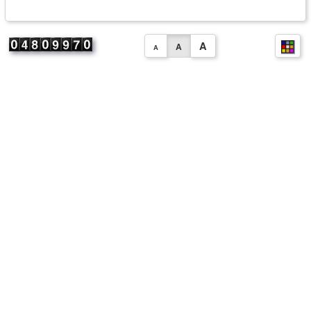
A
A
A