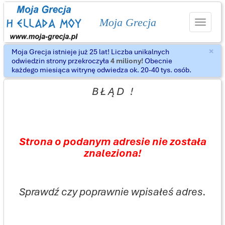
Moja Grecja
Toggle
navigat
×
Moja Grecja istnieje już 25 lat! Liczba unikalnych
Za
odwiedzin strony przekroczyła
4 miliony!
Obecnie
każdego miesiąca witrynę odwiedza ok. 20-40 tys. osób.
B Ł Ą D !
Strona o podanym adresie nie została
znaleziona!
Sprawdź czy poprawnie wpisałeś adres.