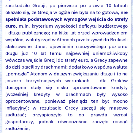
zaszkodziło Grecji; po pierwsze po prawie 10 latach
okazało się, że Grecja w ogóle nie była na to gotowa,
nie
spełniała podstawowych wymogów wejścia do strefy
euro
, m.in. kryterium wysokości deficytu budżetowego
i długu publicznego; na kilka lat przed wprowadzeniem
wspólnej waluty rząd w Atenach przekazywał do Brukseli
sfałszowane dane; ujawnienie rzeczywistego poziomu
długu już 10 lat temu najpewniej uniemożliwiłoby
wówczas wejście Grecji do strefy euro, a Grecy zapewne
do dziś płaciliby drachmami; dodatkowo wspólna waluta
„pomogła” Atenom w dalszym zwiększaniu długu i to na
jeszcze korzystniejszych warunkach - dla Greków
dostępne stały się nisko oprocentowane kredyty
(wcześniej kredyty w drachmach były wysoko
oprocentowane, ponieważ pieniądz ten był mocno
inflacyjny); w rezultacie Grecy zaczęli się masowo
zadłużać; przyspieszyło to co prawda wzrost
gospodarczy, jednak równocześnie zaczęło rosnąć
zadłużenie;