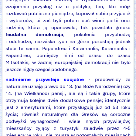
wzajemnie przysług niż o politykę; ten, kto mógł
rozdawać publiczne pieniądze, kupował sobie przyjaciół
i wyborców; ci zaś byli potem coś winni partii oraz
rodzinie, która ją opanowała; tak powstała grecka
feudalna demokracja
; pokolenia przychodzą
i odchodzą, nazwiska tych na górze pozostają jednak
stale te same: Papandreu i Karamanlis, Karamanlis i
Papandreu, pomiędzy nimi od czasu do czasu
Mitsotakis; w żadnej europejskiej demokracji nie było
jeszcze nigdy czegoś podobnego.
nadmierne przywileje socjalne
- pracownicy za
naturalne uznają prawo do 13. (na Boże Narodzenie) czy
14. (na Wielkanoc) pensji, ale są i takie grupy, które
otrzymują kolejne dwie dodatkowe pensje; identycznie
jest z emeryturami, które przysługują już od 53 roku
życia; również naturalnym dla Greków są coroczne
podwyżki wynagrodzeń i wiele innych przywilejów;
mieszkańcy żyjący z turystyki zaledwie przez 4-5
miesięcy w roku, nie muszą w pozostałych miesiącach