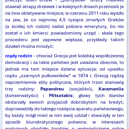
stawiali atrapy drzewek i w kolejnych dniach przenosili je
na inne oblatywane miejsca; w czerwcu 2011 roku wyszło
na jaw, że co najmniej 4,5 tysiące zmarłych Greków
(a ściślej ich rodzin) nadal pobiera emerytury, bo nie
został o ich śmierci powiadomiony urząd - skala tego
procederu jest zapewne większa; przykłady takich
działań można mnożyć;
rządy rodzin
- chociaż Grecja jest kolebką współczesnej
demokracji i za takie państwo jest uważana obecnie, to
jednak ma tam miejsce dziwna sytuacja: od upadku
rządu „czarnych pułkowników” w 1974 r. Grecją rządzą
naprzemiennie elity polityczne, których trzon stanowią
trzy rodziny:
Papandreu
(socjaliści),
Karamanlis
(konserwatyści) i
Mitsotakis
; głowy tych klanów
obdarzały swoich przyjaciół dobrobytem na kredyt;
doprowadziły do takiego rozdęcia aparatu państwowego,
by każdy mógł mieć w nim swój udział i stworzyły w ten
sposób biurokratycznego potwora; w interesach
partyjnych chodziło bardziej o wyświadczanie sobie