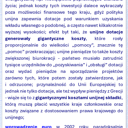
życia; jednak koszty tych inwestycji dalece wykraczały
poza możliwości finansowe tego kraju, gdyż polityka
unijna zapewnia dotacje pod warunkiem uzyskania
wkładu własnego o podobnej, a często nawet kilkakrotnie
wyższej wysokości; efekt był taki, że
unijne dotacje
generowały gigantyczne koszty
, które rosły
proporcjonalnie do wielkości „pomocy”, znacznie tę
„pomoc” przekraczając; unijne pieniądze to także koszty
zwiększonej biurokracji - państwo musiało zatrudnić
tysiące urzędników do „pozyskiwania” i „obsługi” dotacji
oraz wydać pieniądze na sporządzanie projektów
zarówno tych, które potem zostały zatwierdzone, jak
i odrzucone; przynależność do Unii Europejskiej to
jednak nie tylko dotacje, ale też wypływ pieniędzy z Grecji
- wiąże się to z
gigantycznymi kosztami unijnej składki
,
którą muszą płacić wszystkie kraje członkowskie oraz
koszty związane z dostosowaniem prawa krajowego do
unijnego;
wprowadzenie euro
w 2002 roku paradoksalnie