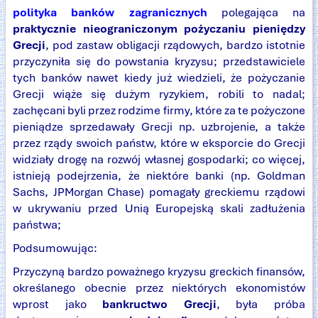
polityka banków zagranicznych
polegająca na
praktycznie nieograniczonym pożyczaniu pieniędzy
Grecji
, pod zastaw obligacji rządowych, bardzo istotnie
przyczyniła się do powstania kryzysu; przedstawiciele
tych banków nawet kiedy już wiedzieli, że pożyczanie
Grecji wiąże się dużym ryzykiem, robili to nadal;
zachęcani byli przez rodzime firmy, które za te pożyczone
pieniądze sprzedawały Grecji np. uzbrojenie, a także
przez rządy swoich państw, które w eksporcie do Grecji
widziały drogę na rozwój własnej gospodarki; co więcej,
istnieją podejrzenia, że niektóre banki (np. Goldman
Sachs, JPMorgan Chase) pomagały greckiemu rządowi
w ukrywaniu przed Unią Europejską skali zadłużenia
państwa;
Podsumowując:
Przyczyną bardzo poważnego kryzysu greckich finansów,
określanego obecnie przez niektórych ekonomistów
wprost jako
bankructwo Grecji
, była próba