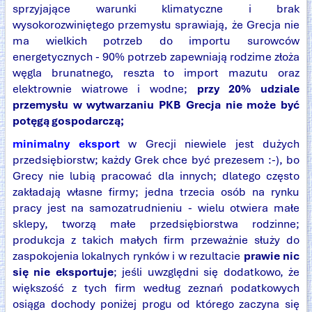
sprzyjające warunki klimatyczne i brak
wysokorozwiniętego przemysłu sprawiają, że Grecja nie
ma wielkich potrzeb do importu surowców
energetycznych - 90% potrzeb zapewniają rodzime złoża
węgla brunatnego, reszta to import mazutu oraz
elektrownie wiatrowe i wodne;
przy 20% udziale
przemysłu w wytwarzaniu PKB Grecja nie może być
potęgą gospodarczą;
minimalny eksport
w Grecji niewiele jest dużych
przedsiębiorstw; każdy Grek chce być prezesem :-), bo
Grecy nie lubią pracować dla innych; dlatego często
zakładają własne firmy; jedna trzecia osób na rynku
pracy jest na samozatrudnieniu - wielu otwiera małe
sklepy, tworzą małe przedsiębiorstwa rodzinne;
produkcja z takich małych firm przeważnie służy do
zaspokojenia lokalnych rynków i w rezultacie
prawie nic
się nie eksportuje
; jeśli uwzględni się dodatkowo, że
większość z tych firm według zeznań podatkowych
osiąga dochody poniżej progu od którego zaczyna się