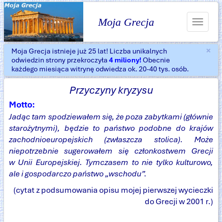
Moja Grecja
Toggle
navigat
×
Moja Grecja istnieje już 25 lat! Liczba unikalnych
Za
odwiedzin strony przekroczyła
4 miliony!
Obecnie
każdego miesiąca witrynę odwiedza ok. 20-40 tys. osób.
Przyczyny kryzysu
Motto:
Jadąc tam spodziewałem się, że poza zabytkami (głównie
starożytnymi), będzie to państwo podobne do krajów
zachodnioeuropejskich (zwłaszcza stolica). Może
niepotrzebnie sugerowałem się członkostwem Grecji
w Unii Europejskiej. Tymczasem to nie tylko kulturowo,
ale i gospodarczo państwo „wschodu”.
(cytat z podsumowania opisu mojej pierwszej wycieczki
do Grecji w 2001 r.)