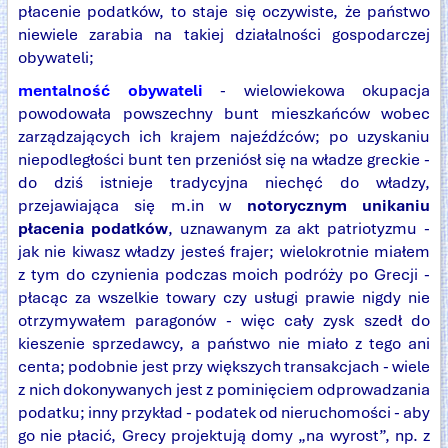
płacenie podatków, to staje się oczywiste, że państwo
niewiele zarabia na takiej działalności gospodarczej
obywateli;
mentalność obywateli
- wielowiekowa okupacja
powodowała powszechny bunt mieszkańców wobec
zarządzających ich krajem najeźdźców; po uzyskaniu
niepodległości bunt ten przeniósł się na władze greckie -
do dziś istnieje tradycyjna niechęć do władzy,
przejawiająca się m.in w
notorycznym unikaniu
płacenia podatków
, uznawanym za akt patriotyzmu -
jak nie kiwasz władzy jesteś frajer; wielokrotnie miałem
z tym do czynienia podczas moich podróży po Grecji -
płacąc za wszelkie towary czy usługi prawie nigdy nie
otrzymywałem paragonów - więc cały zysk szedł do
kieszenie sprzedawcy, a państwo nie miało z tego ani
centa; podobnie jest przy większych transakcjach - wiele
z nich dokonywanych jest z pominięciem odprowadzania
podatku; inny przykład - podatek od nieruchomości - aby
go nie płacić, Grecy projektują domy „na wyrost”, np. z