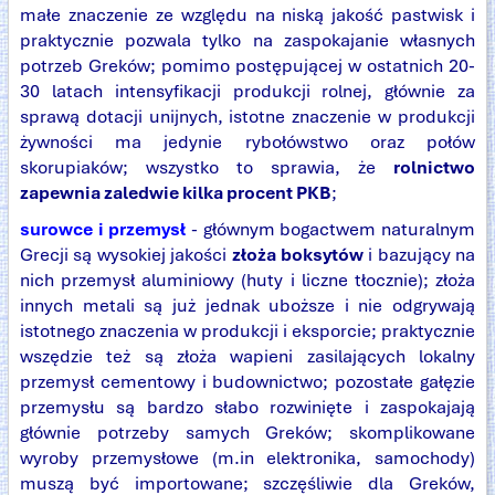
małe znaczenie ze względu na niską jakość pastwisk i
praktycznie pozwala tylko na zaspokajanie własnych
potrzeb Greków; pomimo postępującej w ostatnich 20-
30 latach intensyfikacji produkcji rolnej, głównie za
sprawą dotacji unijnych, istotne znaczenie w produkcji
żywności ma jedynie rybołówstwo oraz połów
skorupiaków; wszystko to sprawia, że
rolnictwo
zapewnia zaledwie kilka procent PKB
;
surowce i przemysł
- głównym bogactwem naturalnym
Grecji są wysokiej jakości
złoża boksytów
i bazujący na
nich przemysł aluminiowy (huty i liczne tłocznie); złoża
innych metali są już jednak uboższe i nie odgrywają
istotnego znaczenia w produkcji i eksporcie; praktycznie
wszędzie też są złoża wapieni zasilających lokalny
przemysł cementowy i budownictwo; pozostałe gałęzie
przemysłu są bardzo słabo rozwinięte i zaspokajają
głównie potrzeby samych Greków; skomplikowane
wyroby przemysłowe (m.in elektronika, samochody)
muszą być importowane; szczęśliwie dla Greków,