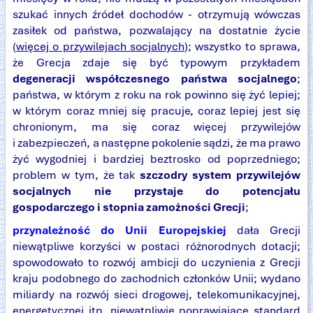
szukać innych źródeł dochodów - otrzymują wówczas
zasiłek od państwa, pozwalający na dostatnie życie
(
więcej o przywilejach socjalnych
); wszystko to sprawa,
że Grecja zdaje się być typowym przykładem
degeneracji współczesnego państwa socjalnego
;
państwa, w którym z roku na rok powinno się żyć lepiej;
w którym coraz mniej się pracuje, coraz lepiej jest się
chronionym, ma się coraz więcej przywilejów
i zabezpieczeń, a następne pokolenie sądzi, że ma prawo
żyć wygodniej i bardziej beztrosko od poprzedniego;
problem w tym, że tak
szczodry system przywilejów
socjalnych nie przystaje do potencjału
gospodarczego i stopnia zamożności Grecji
;
przynależność do Unii Europejskiej
dała Grecji
niewątpliwe korzyści w postaci różnorodnych dotacji;
spowodowało to rozwój ambicji do uczynienia z Grecji
kraju podobnego do zachodnich członków Unii; wydano
miliardy na rozwój sieci drogowej, telekomunikacyjnej,
energetycznej itp. niewątpliwie poprawiające standard