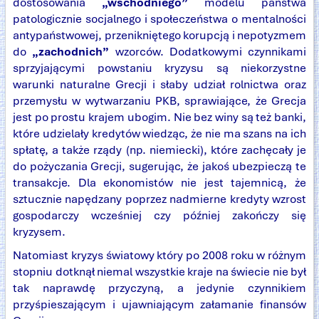
dostosowania
„wschodniego”
modelu państwa
patologicznie socjalnego i społeczeństwa o mentalności
antypaństwowej, przenikniętego korupcją i nepotyzmem
do
„zachodnich”
wzorców. Dodatkowymi czynnikami
sprzyjającymi powstaniu kryzysu są niekorzystne
warunki naturalne Grecji i słaby udział rolnictwa oraz
przemysłu w wytwarzaniu PKB, sprawiające, że Grecja
jest po prostu krajem ubogim. Nie bez winy są też banki,
które udzielały kredytów wiedząc, że nie ma szans na ich
spłatę, a także rządy (np. niemiecki), które zachęcały je
do pożyczania Grecji, sugerując, że jakoś ubezpieczą te
transakcje. Dla ekonomistów nie jest tajemnicą, że
sztucznie napędzany poprzez nadmierne kredyty wzrost
gospodarczy wcześniej czy później zakończy się
kryzysem.
Natomiast kryzys światowy który po 2008 roku w różnym
stopniu dotknął niemal wszystkie kraje na świecie nie był
tak naprawdę przyczyną, a jedynie czynnikiem
przyśpieszającym i ujawniającym załamanie finansów