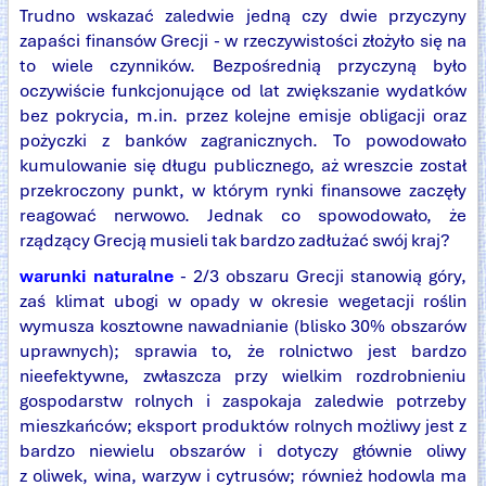
Trudno wskazać zaledwie jedną czy dwie przyczyny
zapaści finansów Grecji - w rzeczywistości złożyło się na
to wiele czynników. Bezpośrednią przyczyną było
oczywiście funkcjonujące od lat zwiększanie wydatków
bez pokrycia, m.in. przez kolejne emisje obligacji oraz
pożyczki z banków zagranicznych. To powodowało
kumulowanie się długu publicznego, aż wreszcie został
przekroczony punkt, w którym rynki finansowe zaczęły
reagować nerwowo. Jednak co spowodowało, że
rządzący Grecją musieli tak bardzo zadłużać swój kraj?
warunki naturalne
- 2/3 obszaru Grecji stanowią góry,
zaś klimat ubogi w opady w okresie wegetacji roślin
wymusza kosztowne nawadnianie (blisko 30% obszarów
uprawnych); sprawia to, że rolnictwo jest bardzo
nieefektywne, zwłaszcza przy wielkim rozdrobnieniu
gospodarstw rolnych i zaspokaja zaledwie potrzeby
mieszkańców; eksport produktów rolnych możliwy jest z
bardzo niewielu obszarów i dotyczy głównie oliwy
z oliwek, wina, warzyw i cytrusów; również hodowla ma