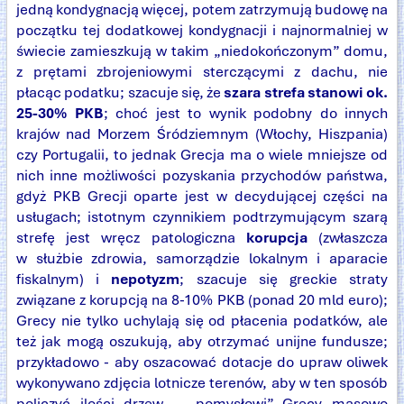
jedną kondygnacją więcej, potem zatrzymują budowę na
początku tej dodatkowej kondygnacji i najnormalniej w
świecie zamieszkują w takim „niedokończonym” domu,
z prętami zbrojeniowymi sterczącymi z dachu, nie
płacąc podatku; szacuje się, że
szara strefa stanowi ok.
25-30% PKB
; choć jest to wynik podobny do innych
krajów nad Morzem Śródziemnym (Włochy, Hiszpania)
czy Portugalii, to jednak Grecja ma o wiele mniejsze od
nich inne możliwości pozyskania przychodów państwa,
gdyż PKB Grecji oparte jest w decydującej części na
usługach; istotnym czynnikiem podtrzymującym szarą
strefę jest wręcz patologiczna
korupcja
(zwłaszcza
w służbie zdrowia, samorządzie lokalnym i aparacie
fiskalnym) i
nepotyzm
; szacuje się greckie straty
związane z korupcją na 8-10% PKB (ponad 20 mld euro);
Grecy nie tylko uchylają się od płacenia podatków, ale
też jak mogą oszukują, aby otrzymać unijne fundusze;
przykładowo - aby oszacować dotacje do upraw oliwek
wykonywano zdjęcia lotnicze terenów, aby w ten sposób
policzyć ilości drzew - „pomysłowi” Grecy masowo