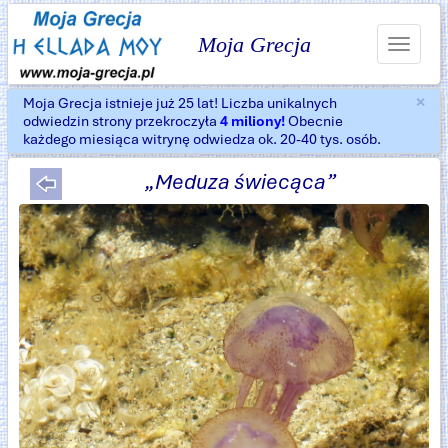
Moja Grecja
Toggle
navigat
×
Moja Grecja istnieje już 25 lat! Liczba unikalnych
Za
odwiedzin strony przekroczyła
4 miliony!
Obecnie
każdego miesiąca witrynę odwiedza ok. 20-40 tys. osób.
„Meduza świecąca”