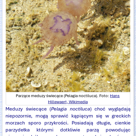
Parzące meduzy świecące (Pelagia noctiluca). Foto:
Hans
Hillewaert, Wikimedia
Meduzy świecące (
Pelagia noctiluca
) choć wyglądają
niepozornie, mogą sprawić kąpiącym się w greckich
morzach sporo przykrości. Posiadają długie, cienkie
parzydełka którymi dotkliwie parzą powodując